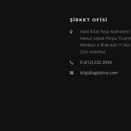
ŞIRKET OFISI
Halil Rıfat Paşa Mahallesi
Havuz Sokak Perpa Ticare
Merkezi A Blok Kat:11 No:
Şişli-İstanbul
0 (212) 222 2034
bilgi@agbbina.com