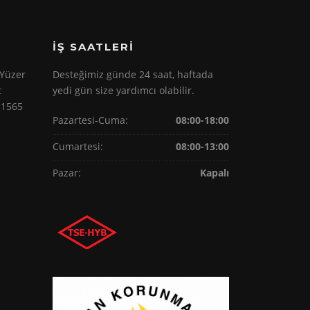
İŞ SAATLERI
 Yüzer
Desteğimiz günde 24 saat, haftada
t
yedi gün size yardımcı olabilir.
 1565
Pazartesi-Cuma:
08:00-18:00
Cumartesi:
08:00-13:00
Pazar:
Kapalı