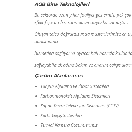
AGB Bina Teknolojileri
Bu
sektörde
uzun
yıllar faaliyet göstermiş, pek
çok
efektif çözümleri sunmak amacıyla
kurulmuştur.
Oluşan talep doğrultusunda müşterilerimize
en
u
danışmanlık
hizmetleri sağlıyor
ve ayrıca; hali
hazırda kullanı
sağlayabilmek
adına
bakım ve
onarım çalışmaların
Çözüm
Alanlarımız;
Yangın
A
lgılama
ve
İ
hbar
S
istemleri
Karbonmonoksit Algılama Sistemleri
Kapalı
D
evre
T
elevizyon
S
istem
leri
(CCTV
)
Kartlı Geçiş Sistemleri
Termal Kamera Çözümlerimiz