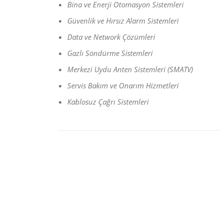
Bina
ve
E
nerji
O
tomasyon
S
istemleri
Güvenlik
ve
H
ırsız
A
larm
S
istemleri
Data
ve
N
etwork
Ç
özümleri
Gazlı Söndürme Sistemleri
Merkezi
U
ydu
A
nten
S
istemleri
(SMATV)
Servis
B
akım
ve
O
narım
H
izmetleri
Kablosuz
Çağrı
Sistemleri