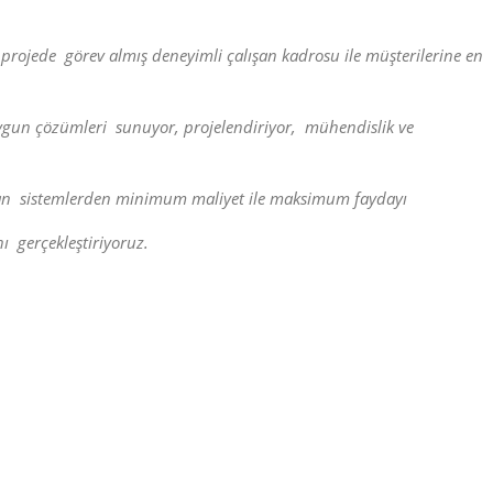
 projede görev
almış
deneyimli
çalışan
kadrosu
ile müşterilerine
en
ygun
çözümleri sunuyor,
projelendiriyor,
mühendislik
ve
lan
sistemlerden minimum
maliyet ile
maksimum
faydayı
ı gerçekleştiriyoruz.