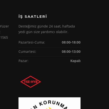
İŞ SAATLERI
 Yüzer
Desteğimiz günde 24 saat, haftada
t
yedi gün size yardımcı olabilir.
 1565
Pazartesi-Cuma:
08:00-18:00
Cumartesi:
08:00-13:00
Pazar:
Kapalı