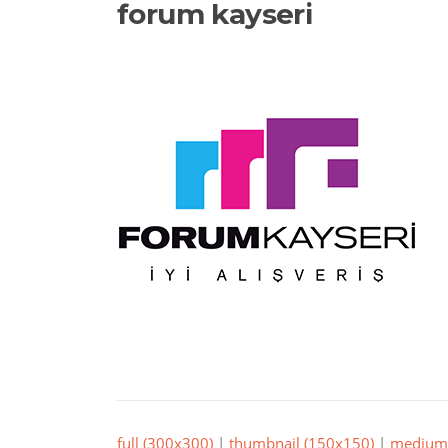
forum kayseri
full (300x300)
|
thumbnail (150x150)
|
medium 